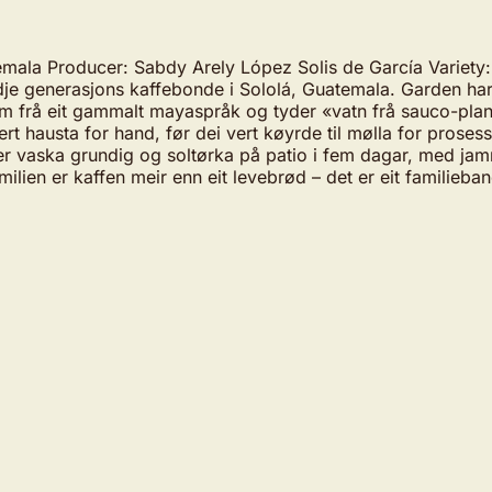
la Producer: Sabdy Arely López Solis de García Variety: C
je generasjons kaffebonde i Sololá, Guatemala. Garden har 
 frå eit gammalt mayaspråk og tyder «vatn frå sauco-planta
austa for hand, før dei vert køyrde til mølla for prosesseri
er vaska grundig og soltørka på patio i fem dagar, med jamn 
milien er kaffen meir enn eit levebrød – det er eit familieban