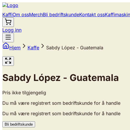
Kaffi
Om oss
Merch
Bli bedriftskunde
Kontakt oss
Kaffimaski
Logg inn
Hjem
Kaffe
Sabdy López - Guatemala
Sabdy López - Guatemala
Pris ikke tilgjengelig
Du må være registrert som bedriftskunde for å handle
Du må være registrert som bedriftskunde for å handle
Bli bedriftskunde