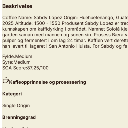
Beskrivelse
Coffee Name: Sabdy López Origin: Huehuetenango, Guatema
2025 Altitude: 1500 - 1550 Produsent Sabdy Lopez er tred
kunnskapen om kaffidyrking i området. Namnet Sololá kjem
garden saman med mannen og sonen sin. Prosess Bæra vert h
pulper og fermentert i om lag 24 timar. Kaffien vert derett
han levert til lageret i San Antonio Huista. For Sabdy og fa
Fylde:
Medium
Syre:
Medium
SCA Score:
87.25
/100
Kaffeopprinnelse og prosessering
Kategori
Single Origin
Brenningsgrad