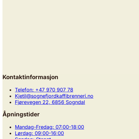
Sabdy López - Guatemala
Størrelse
Maling
Legg til
Kontaktinformasjon
Sabdy López - Guatemala
Telefon: +47 970 907 78
Kjetil@sognefjordkaffibrenneri.no
Størrelse
Maling
Legg i kurv
Fjørevegen 22, 6856 Sogndal
Åpningstider
Mandag-Fredag: 07:00-18:00
Lørdag: 09:00-16:00