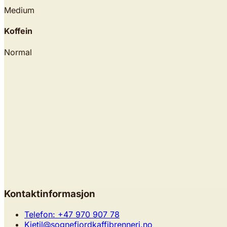
Medium
Koffein
Normal
Peru- El Palto
Størrelse
Maling
Legg til
Kontaktinformasjon
Peru- El Palto
Telefon: +47 970 907 78
Kjetil@sognefjordkaffibrenneri.no
Størrelse
Maling
Legg i kurv