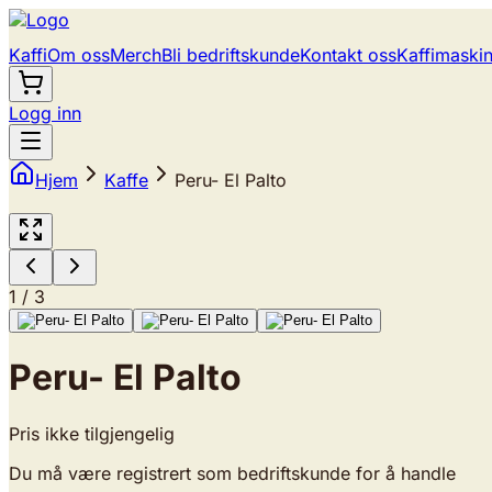
Kaffi
Om oss
Merch
Bli bedriftskunde
Kontakt oss
Kaffimaski
Logg inn
Hjem
Kaffe
Peru- El Palto
1
/
3
Peru- El Palto
Pris ikke tilgjengelig
Du må være registrert som bedriftskunde for å handle